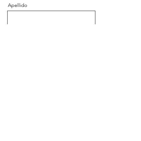
Apellido
Correo electrónico
Mensaje
Enviar
© 2023 por Beit HaDerekh.